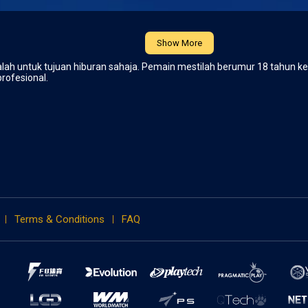
Show More
lah untuk tujuan hiburan sahaja. Pemain mestilah berumur 18 tahun ke 
rofesional.
Terms & Conditions
FAQ