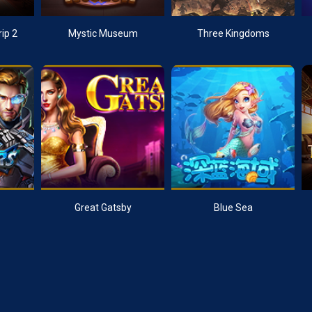
ip 2
Mystic Museum
Three Kingdoms
Great Gatsby
Blue Sea