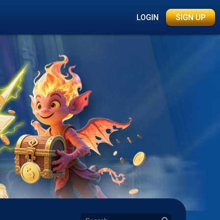
LOGIN
SIGN UP